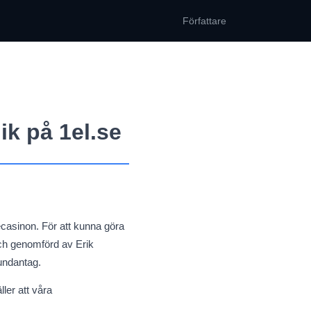
Författare
ik på 1el.se
necasinon. För att kunna göra
 och genomförd av Erik
 undantag.
ller att våra