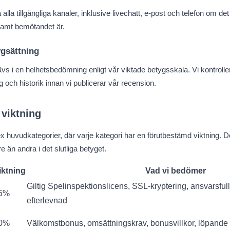
alla tillgängliga kanaler, inklusive livechatt, e-post och telefon om det 
samt bemötandet är.
ygsättning
 i en helhetsbedömning enligt vår viktade betygsskala. Vi kontroller
 och historik innan vi publicerar vår recension.
 viktning
 huvudkategorier, där varje kategori har en förutbestämd viktning. Det
 än andra i det slutliga betyget.
iktning
Vad vi bedömer
Giltig Spelinspektionslicens, SSL-kryptering, ansvarsfu
5%
efterlevnad
0%
Välkomstbonus, omsättningskrav, bonusvillkor, löpand